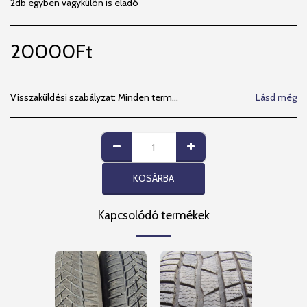
2db egyben vagykülön is eladó
20000
Ft
Visszaküldési szabályzat:
Minden termékünkre 14 napos beszerelési garanciát vállalunk. MPL- visszaküldési lehetőséget kizárjuk, MPL futárszolgálat által visszaküldött csomagot nem veszünk át. Megértésüket Köszönjük!
Lásd még
KOSÁRBA
Kapcsolódó termékek