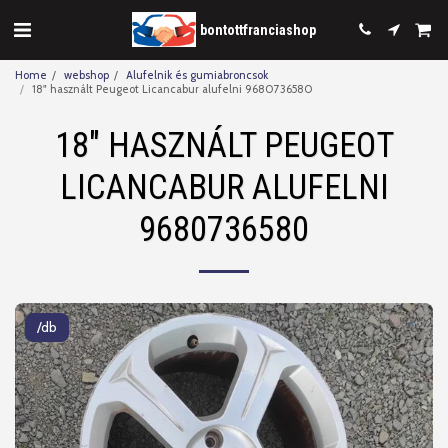
bontottfranciashop
Home
webshop
Alufelnik és gumiabroncsok
18" használt Peugeot Licancabur alufelni 9680736580
18" HASZNÁLT PEUGEOT
LICANCABUR ALUFELNI
9680736580
/db