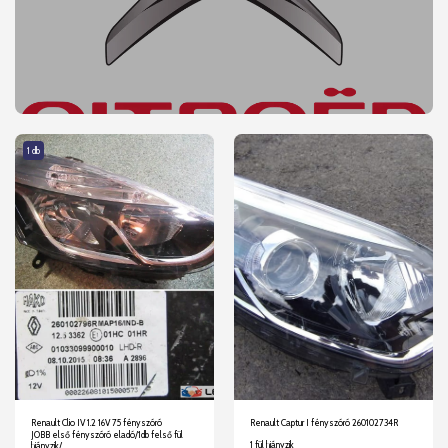
1 db
Renault Clio IV 1.2 16V 75 fényszóró
Renault Captur I fényszóró 260102734R
JOBB első fényszóró eladó/1db felső fül
1 fül hiányzik
hiányzik/