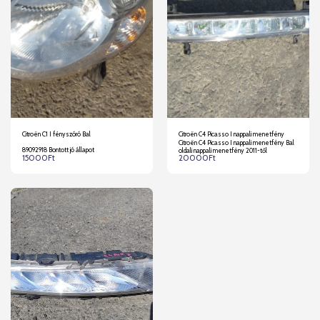
Citroën C1 I fényszóró Bal
Citroën C4 Picasso I nappali menetfény
Citroën C4 Picasso I nappali menetfény Bal
89092918 Bontott jó állapot
oldali nappali menetfény 2011-től
15000
Ft
20000
Ft