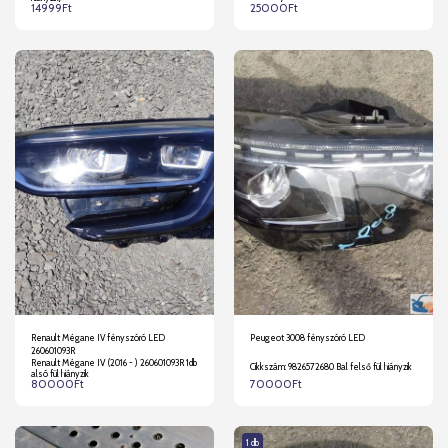
14999
Ft
25000
Ft
Renault Mégane IV fényszóró LED
Peugeot 3008 fényszóró LED
260601093R
Renault Mégane IV (2016 - ) 260601093R 1db
Cikkszám: 9826572680 Bal felső fül hiányzik
alsó fül hiányzik
80000
Ft
70000
Ft
1 db