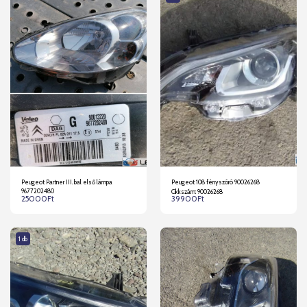
Peugeot Partner III. bal első lámpa
Peugeot 108 fényszóró 90026268
9677202480
Cikkszám: 90026268
25000
Ft
39900
Ft
1 db