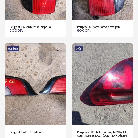
Peugeot 306 Kombi hátsó lámpa Bal
Peugeot 306 Kombi hátsó lámpa jobb
8000
Ft
8000
Ft
garnitúra
gyári
Peugeot 306 CC hátsó lámpa
Peugeot 2008 I hátsó lámpa jobb 2016-tól
Autó: Peugeot 2008 I (2013 - 2019) Állapot: