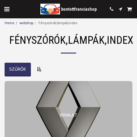
bontottfranciashop
Home
webshop
Fényszórók,lámpák,Index
FÉNYSZÓRÓK,LÁMPÁK,INDEX
SZŰRŐK
RENAULT