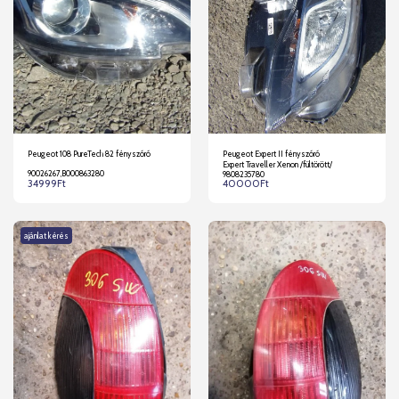
Peugeot 108 PureTech 82 fényszóró
Peugeot Expert II fényszóró
Expert Traveller Xenon /fültörött/
90026267,B000863280
9808235780
34999
Ft
40000
Ft
ajánlat kérés