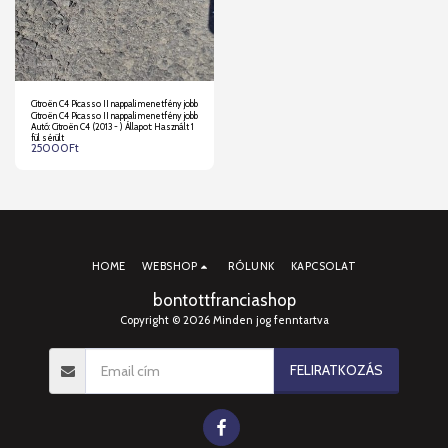
Citroën C4 Picasso II nappali menetfény jobb
Citroën C4 Picasso II nappali menetfény jobb
Autó: Citroën C4 (2013 - ) Állapot: Használt 1
fül sérült
25000
Ft
HOME
WEBSHOP
RÓLUNK
KAPCSOLAT
bontottfranciashop
Copyright © 2026 Minden jog fenntartva
FELIRATKOZÁS