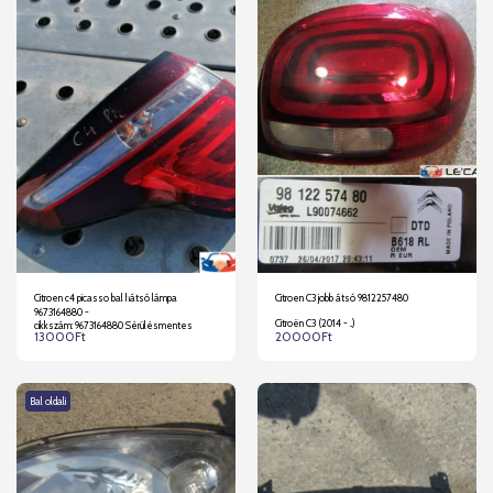
Citroen c4 picasso bal hátsó lámpa
Citroen C3 jobb átsó 9812257480
9673164880 -
Citroën C3 (2014 - ..)
cikkszám: 9673164880 Sérülésmentes
13000
Ft
20000
Ft
Bal oldali