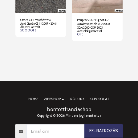
pa
Citroën C3 II motorháztető
Peugeot 206, Peugeot 307
Peu
9
ő
Autó: Citroën C3 II (2009 - 2016)
kormánykapcsoló COM2000
Állapot: Használt
COM 2000-COM 2003
50000
Ft
ek
kapcsolók,garanciával
0
Ft
HOME
WEBSHOP
RÓLUNK
KAPCSOLAT
bontottfranciashop
Copyright © 2026 Minden jog fenntartva
FELIRATKOZÁS