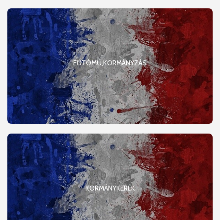
FUTÓMŰ,KORMÁNYZÁS
KORMÁNYKERÉK