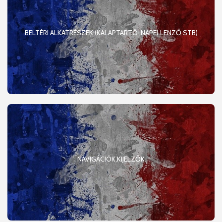
BELTÉRI ALKATRÉSZEK (KALAPTARTÓ-NAPELLENZŐ STB)
NAVIGÁCIÓK,KIJELZŐK