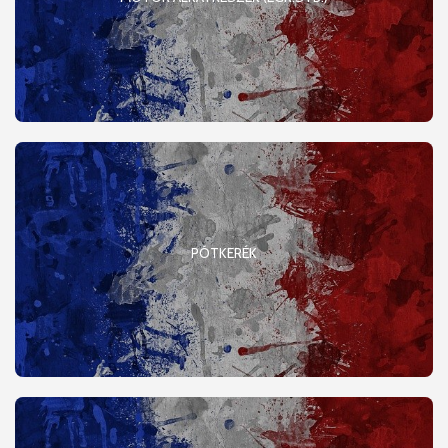
PÓTKERÉK