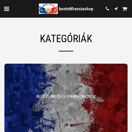
bontottfranciashop
KATEGÓRIÁK
ALUFELNIK ÉS GUMIABRONCSOK