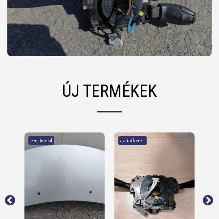
ÚJ TERMÉKEK
ezüstmetál
ajánlat kérés
kis 