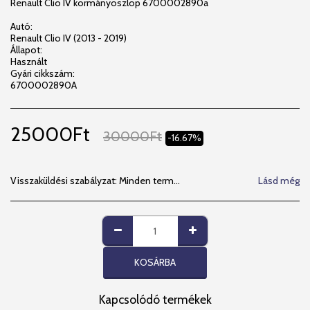
Renault Clio IV kormányoszlop 6700002890a
Autó:
Renault Clio IV (2013 - 2019)
Állapot:
Használt
Gyári cikkszám:
6700002890A
25000
Ft
30000
Ft
-16.67%
Visszaküldési szabályzat:
Minden termékünkre 14 napos beszerelési garanciát vállalunk. MPL- visszaküldési lehetőséget kizárjuk, MPL futárszolgálat által visszaküldött csomagot nem veszünk át. Megértésüket Köszönjük!
Lásd még
KOSÁRBA
Kapcsolódó termékek