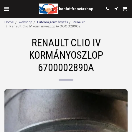
bontottfranciashop
Home
webshop
Futómű,Kormányzás
Renault
Renault Clio IV kormányoszlop 6700002890a
RENAULT CLIO IV
KORMÁNYOSZLOP
6700002890A