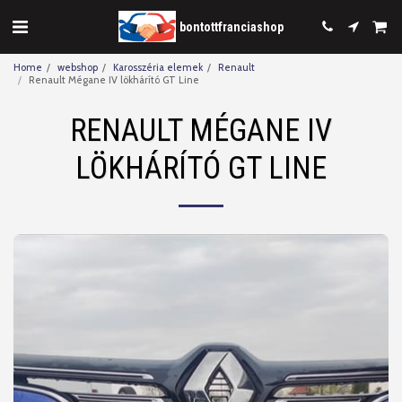
bontottfranciashop
Home
webshop
Karosszéria elemek
Renault
Renault Mégane IV lökhárító GT Line
RENAULT MÉGANE IV
LÖKHÁRÍTÓ GT LINE