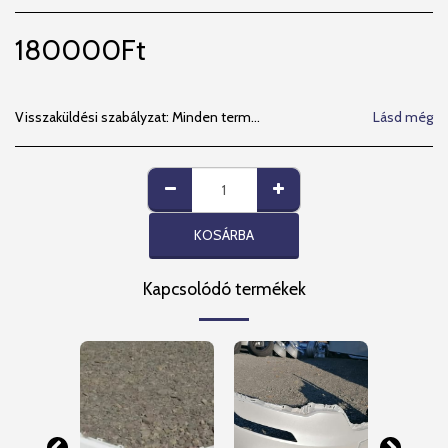
180000
Ft
Visszaküldési szabályzat:
Minden termékünkre 14 napos beszerelési garanciát vállalunk. MPL- visszaküldési lehetőséget kizárjuk, MPL futárszolgálat által visszaküldött csomagot nem veszünk át. Megértésüket Köszönjük!
Lásd még
KOSÁRBA
Kapcsolódó termékek