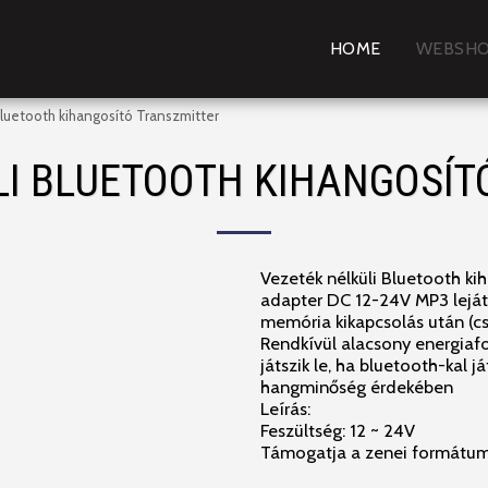
HOME
WEBSH
Bluetooth kihangosító Transzmitter
LI BLUETOOTH KIHANGOSÍT
Vezeték nélküli Bluetooth k
adapter DC 12-24V MP3 leját
memória kikapcsolás után (cs
Rendkívül alacsony energiaf
játszik le, ha bluetooth-kal j
hangminőség érdekében
Leírás:
Feszültség: 12 ~ 24V
Támogatja a zenei formátum