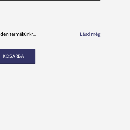
elési garanciát vállalunk. MPL- visszaküldési lehetőséget kizárjuk, MPL futárszolgálat által visszaküldött csomagot nem veszünk át. Megértésüket Köszönjük!
Lásd még
KOSÁRBA