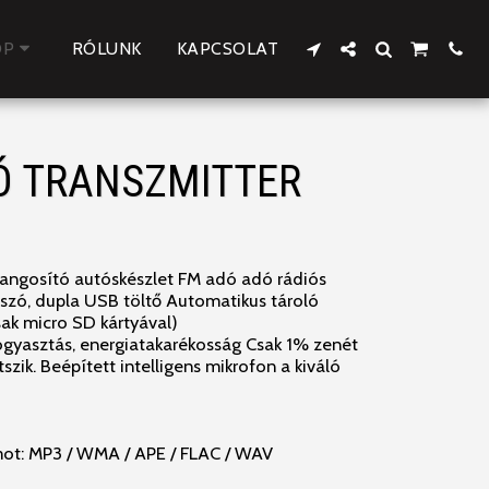
RÓLUNK
KAPCSOLAT
OP
Ó TRANSZMITTER
ihangosító autóskészlet FM adó adó rádiós
szó, dupla USB töltő Automatikus tároló
ak micro SD kártyával)
ogyasztás, energiatakarékosság Csak 1% zenét
átszik. Beépített intelligens mikrofon a kiváló
ot: MP3 / WMA / APE / FLAC / WAV