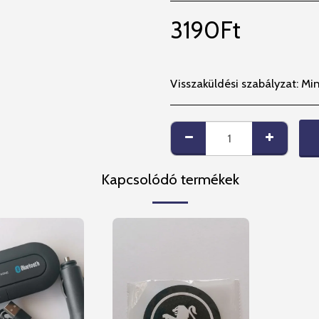
3190
Ft
Visszaküldési szabályzat:
Minden termékünkre 14 napos beszer
Kapcsolódó termékek