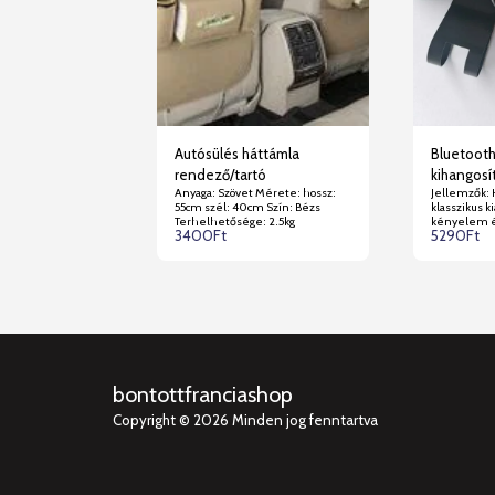
Autósülés háttámla
Bluetooth
rendező/tartó
kihangosí
Anyaga: Szövet Mérete: hossz:
Jellemzők: 
55cm szél: 40cm Szín: Bézs
klasszikus ki
Terhelhetősége: 2.5kg
kényelem é
3400
Ft
5290
Ft
az autó árny
Könnyű tele
minőség. Leírás: A hívás
minősége na
fekete Mére
mm Bluetoot
Bluetooth távols
tartalmazza: 1 x
USB töltővez
Új termék.
bontottfranciashop
Copyright © 2026 Minden jog fenntartva